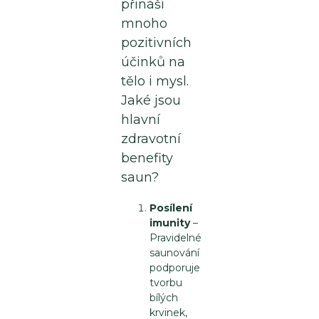
přináší
pro
mnoho
bazén
pozitivních
účinků na
tělo i mysl.
Přihlášení
Jaké jsou
hlavní
zdravotní
benefity
saun?
Posílení
imunity
–
Pravidelné
saunování
podporuje
tvorbu
bílých
krvinek,