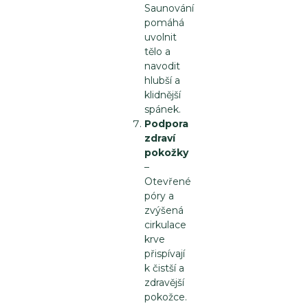
Saunování
pomáhá
uvolnit
tělo a
navodit
hlubší a
klidnější
spánek.
Podpora
zdraví
pokožky
–
Otevřené
póry a
zvýšená
cirkulace
krve
přispívají
k čistší a
zdravější
pokožce.