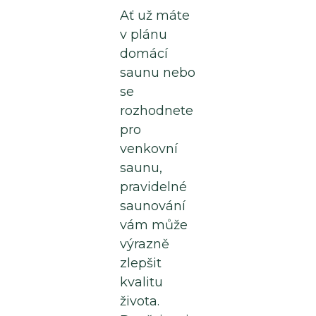
Ať už máte
v plánu
domácí
saunu nebo
se
rozhodnete
pro
venkovní
saunu,
pravidelné
saunování
vám může
výrazně
zlepšit
kvalitu
života.