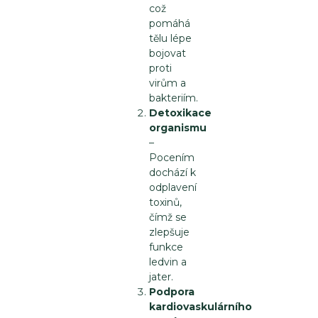
což
pomáhá
tělu lépe
bojovat
proti
virům a
bakteriím.
Detoxikace
organismu
–
Pocením
dochází k
odplavení
toxinů,
čímž se
zlepšuje
funkce
ledvin a
jater.
Podpora
kardiovaskulárního