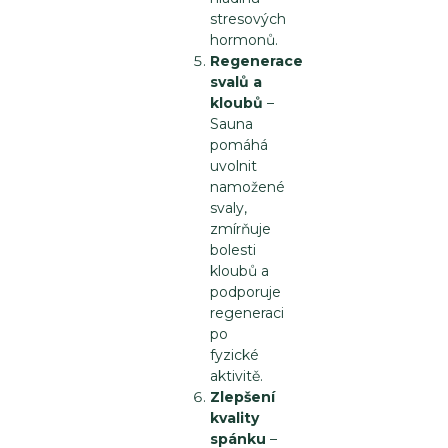
stresových
hormonů.
Regenerace
svalů a
kloubů
–
Sauna
pomáhá
uvolnit
namožené
svaly,
zmírňuje
bolesti
kloubů a
podporuje
regeneraci
po
fyzické
aktivitě.
Zlepšení
kvality
spánku
–