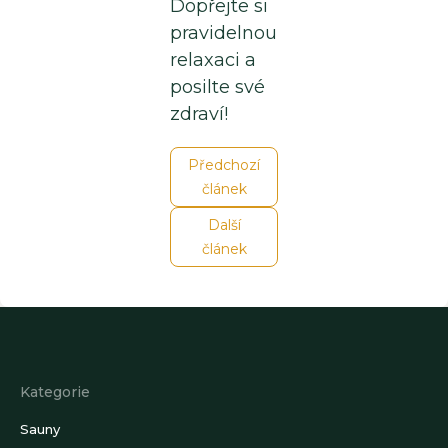
Dopřejte si
pravidelnou
relaxaci a
posilte své
zdraví!
Předchozí
článek
Další
článek
Z
á
p
a
Kategorie
t
í
Sauny