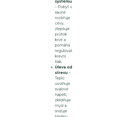
systému
– Pobyt v
sauně
rozšiřuje
cévy,
zlepšuje
průtok
krve a
pomáhá
regulovat
krevní
tlak.
Úleva od
stresu
–
Teplo
uvolňuje
svalové
napětí,
zklidňuje
mysl a
snižuje
hladinu