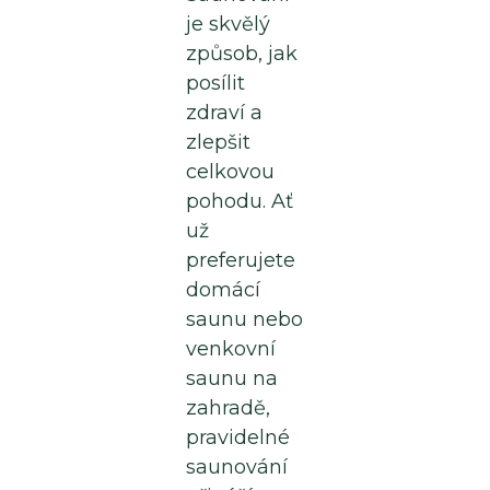
je skvělý
způsob, jak
Stavba
posílit
sauny
zdraví a
zlepšit
celkovou
Sklo
pohodu. Ať
už
Ochlazovací
preferujete
kádě
domácí
saunu nebo
venkovní
Doplňky
saunu na
zahradě,
pravidelné
Vše
saunování