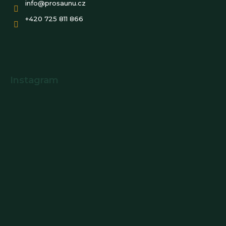
info
@
prosaunu.cz
+420 725 811 866
Instagram