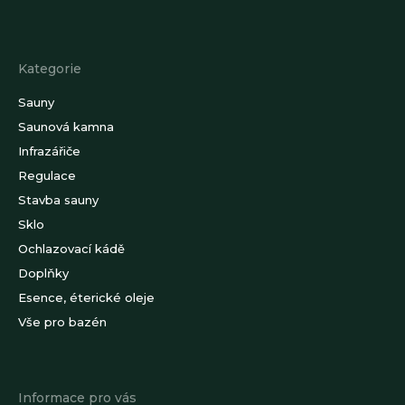
Z
á
p
a
Kategorie
t
í
Sauny
Saunová kamna
Infrazářiče
Regulace
Stavba sauny
Sklo
Ochlazovací kádě
Doplňky
Esence, éterické oleje
Vše pro bazén
Informace pro vás