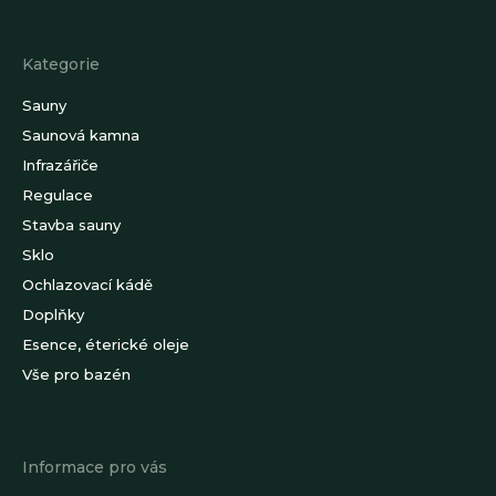
á
p
a
Kategorie
t
í
Sauny
Saunová kamna
Infrazářiče
Regulace
Stavba sauny
Sklo
Ochlazovací kádě
Doplňky
Esence, éterické oleje
Vše pro bazén
Informace pro vás