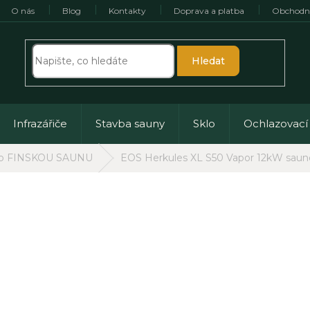
O nás
Blog
Kontakty
Doprava a platba
Obchodn
Hledat
Infrazářiče
Stavba sauny
Sklo
Ochlazovací
ro FINSKOU SAUNU
EOS Herkules XL S50 Vapor 12kW saun