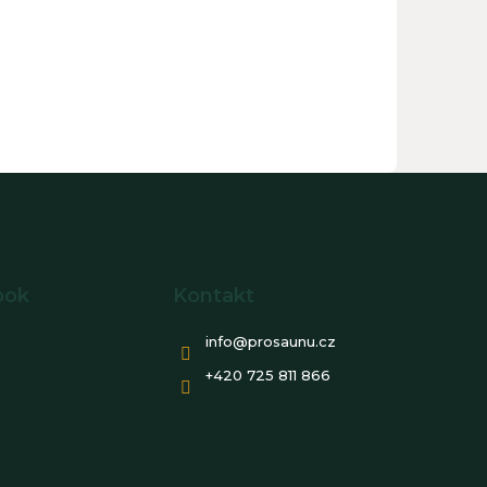
ook
Kontakt
info
@
prosaunu.cz
+420 725 811 866