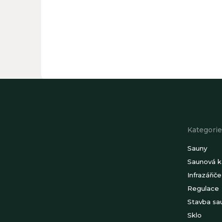
Z
á
p
a
t
Kategorie
í
Sauny
Saunová 
Infrazářiče
Regulace
Stavba sa
Sklo