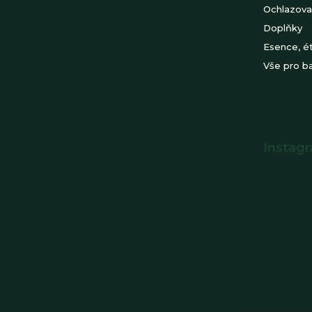
Ochlazova
Doplňky
Esence, ét
Vše pro b
Instag