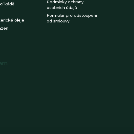
Podmínky ochrany
cí kádě
osobních údajů
Formulář pro odstoupení
erické oleje
od smlouvy
azén
ram