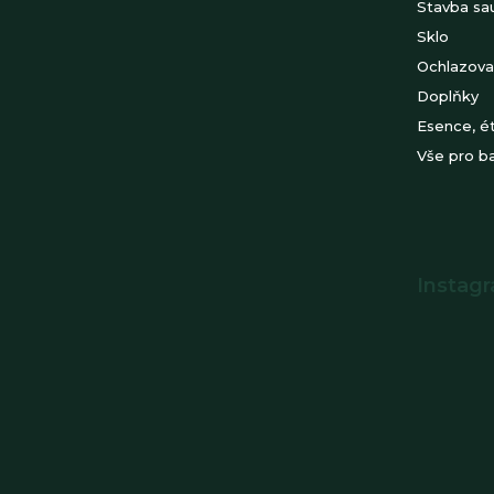
Stavba sa
Sklo
Ochlazova
Doplňky
Esence, ét
Vše pro b
Instag