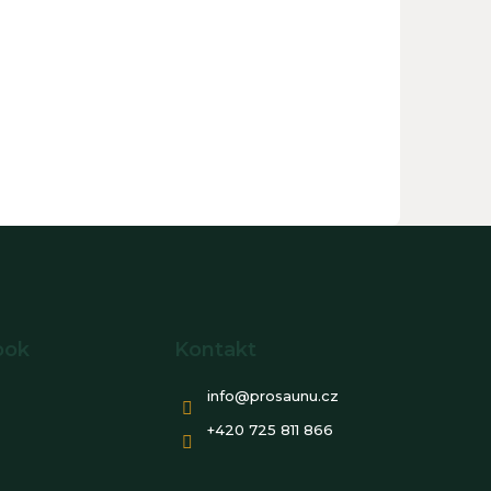
ook
Kontakt
info
@
prosaunu.cz
+420 725 811 866