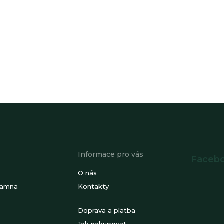
Informace pro vás
Faceb
O nás
kamna
Kontakty
Doprava a platba
Jak nakupovat