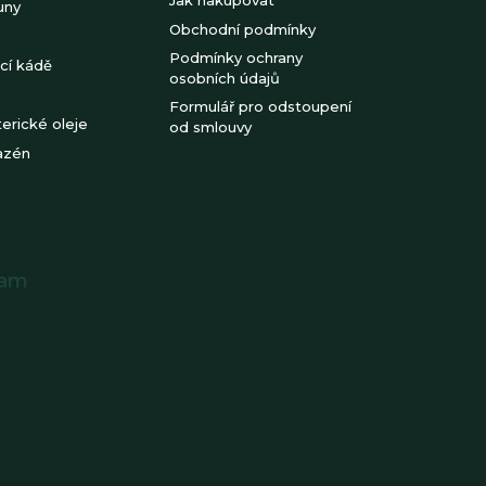
uny
Obchodní podmínky
Podmínky ochrany
cí kádě
osobních údajů
Formulář pro odstoupení
erické oleje
od smlouvy
azén
ram