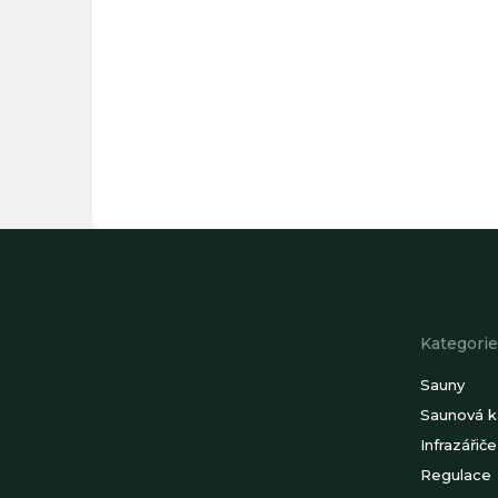
Z
á
p
a
t
Kategorie
í
Sauny
Saunová 
Infrazářiče
Regulace