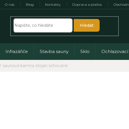
O nás
Blog
Kontakty
Doprava a platba
Obchodn
Hledat
Infrazářiče
Stavba sauny
Sklo
Ochlazovací
W saunová kamna stojan schované