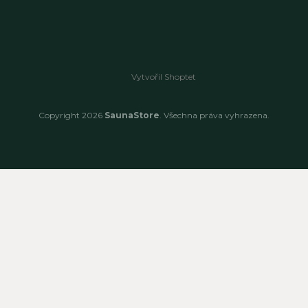
Vytvořil Shoptet
Copyright 2026
SaunaStore
. Všechna práva vyhrazena.