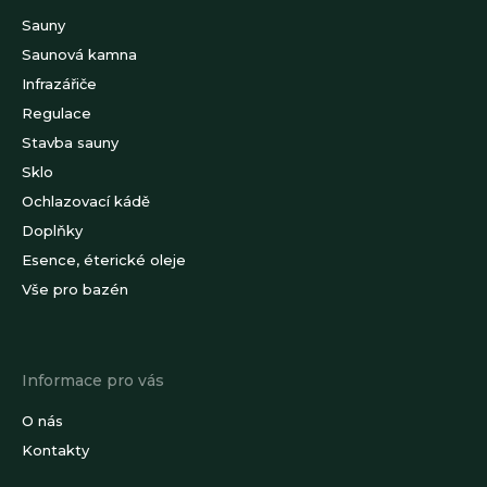
í
Sauny
Saunová kamna
Infrazářiče
Regulace
Stavba sauny
Sklo
Ochlazovací kádě
Doplňky
Esence, éterické oleje
Vše pro bazén
Informace pro vás
O nás
Kontakty