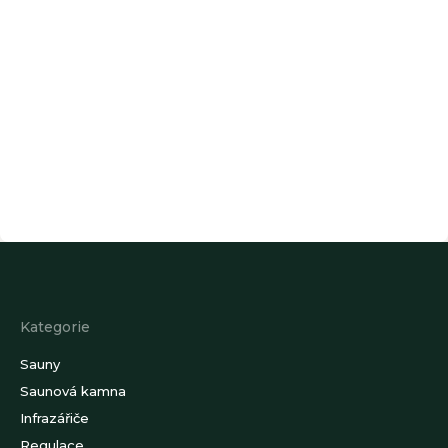
Z
á
p
a
Kategorie
t
í
Sauny
Saunová kamna
Infrazářiče
Regulace