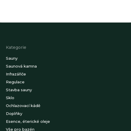
Z
á
p
a
Kategorie
t
í
Sauny
Saunová kamna
Infrazářiče
Regulace
Stavba sauny
Sklo
Ochlazovací kádě
Doplňky
Esence, éterické oleje
Vše pro bazén