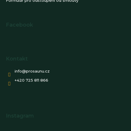
Formulář pro odstoupení od smlouvy
Facebook
Kontakt
info
@
prosaunu.cz
+420 725 811 866
Instagram