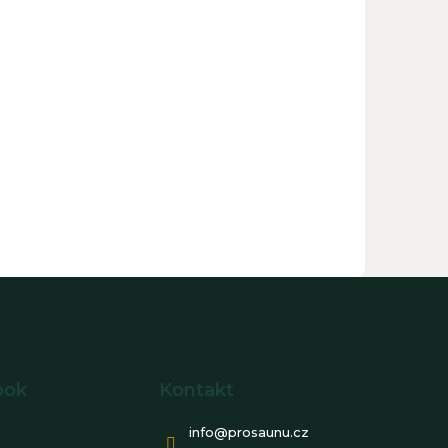
ook
Kontakt
info
@
prosaunu.cz