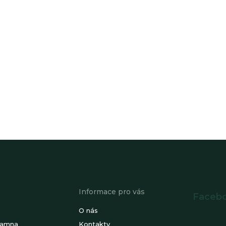
Informace pro vás
Faceb
O nás
kamna
Kontakty