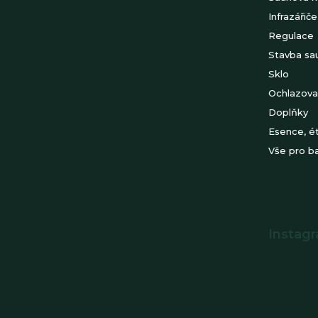
Infrazářiče
Regulace
Stavba sa
Sklo
Ochlazova
Doplňky
Esence, ét
Vše pro b
Instag