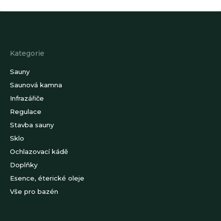
Z
á
p
a
Kategorie
t
í
Sauny
Saunová kamna
Infrazářiče
Regulace
Stavba sauny
Sklo
Ochlazovací kádě
Doplňky
Esence, éterické oleje
Vše pro bazén