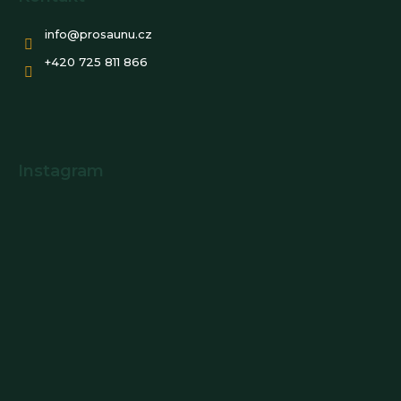
info
@
prosaunu.cz
+420 725 811 866
Instagram