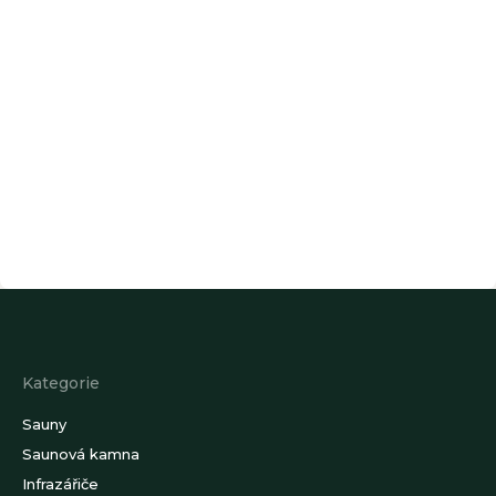
Z
á
p
a
Kategorie
t
í
Sauny
Saunová kamna
Infrazářiče