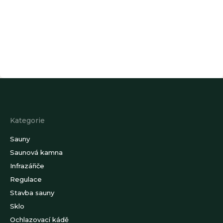
Z
á
p
a
Kategorie
t
í
Sauny
Saunová kamna
Infrazářiče
Regulace
Stavba sauny
Sklo
Ochlazovací kádě