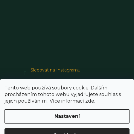
Sledovat na Instagramu
Tento web používá soubory cookie. Dalším
procházením tohoto webu vyjadřujete souhlas s
jejich používáním.. Více informací
zde
.
Vytvořil Shoptet
Nastavení
Copyright 2026
SaunaStore
. Všechna práva vyhrazena.